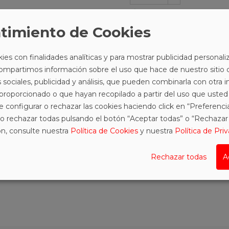
ÚLTIMAS UNIDADES EN STOCK
fa
timiento de Cookies
ies con finalidades analíticas y para mostrar publicidad personal
Compartimos información sobre el uso que hace de nuestro sitio 
Envío gratuito
 sociales, publicidad y análisis, que pueden combinarla con otra
a partir de 60€
 proporcionado o que hayan recopilado a partir del uso que usted
e configurar o rechazar las cookies haciendo click en “Preferenc
o rechazar todas pulsando el botón “Aceptar todas” o “Rechazar 
RODUCTO
COMENTARIOS
n, consulte nuestra
Política de Cookies
y nuestra
Política de Pri
Rechazar todas
A
. Forro de algodón.