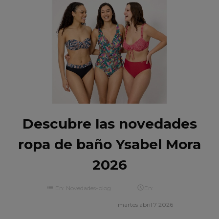
Descubre las novedades
ropa de baño Ysabel Mora
2026
list

En:
Novedades-blog
En:
martes
abril
7
2026