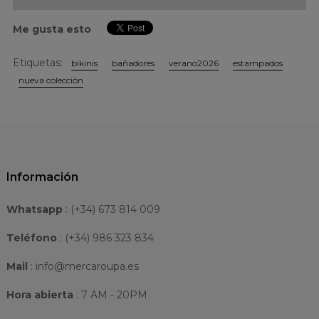
Me gusta esto
Etiquetas:
bikinis
bañadores
verano2026
estampados
nueva colección
Información
Whatsapp
:
(+34) 673 814 009
Teléfono
: (+34) 986 323 834
Mail
: info@mercaroupa.es
Hora abierta
: 7 AM - 20PM