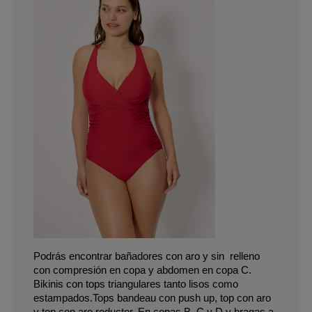
Podrás encontrar bañadores con aro y sin  relleno 
con compresión en copa y abdomen en copa C.
Bikinis con tops triangulares tanto lisos como 
estampados.Tops bandeau con push up, top con aro 
y top con aro reductor. En copas B, C y D y bragas a 