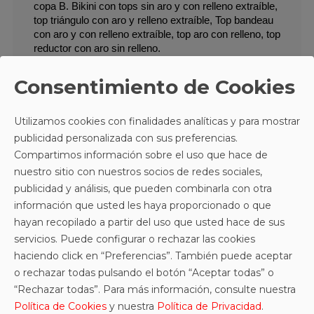
copa B. Bikini con tops sin aro y con relleno extraíble, 
top triángulo con aro y relleno extraíble, Top bandeau 
con aro y con relleno extraíble, top aro con relleno, top 
reductor con aro sin relleno.
Braga midi, braga alta reductora con compresión en 
abdomen.
Consentimiento de Cookies
Utilizamos cookies con finalidades analíticas y para mostrar
publicidad personalizada con sus preferencias.
Compartimos información sobre el uso que hace de
nuestro sitio con nuestros socios de redes sociales,
publicidad y análisis, que pueden combinarla con otra
información que usted les haya proporcionado o que
hayan recopilado a partir del uso que usted hace de sus
servicios. Puede configurar o rechazar las cookies
haciendo click en “Preferencias”. También puede aceptar
o rechazar todas pulsando el botón “Aceptar todas” o
“Rechazar todas”. Para más información, consulte nuestra
Política de Cookies
y nuestra
Política de Privacidad
.