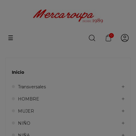
0
Navegación
☰
de
palanca
Inicio
Transversales
HOMBRE
MUJER
NIÑO
NIÑA