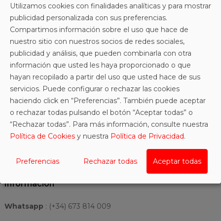
DESCRIPCIÓN
Utilizamos cookies con finalidades analíticas y para mostrar
publicidad personalizada con sus preferencias.
DETALLES DEL PRODUCTO
Compartimos información sobre el uso que hace de
nuestro sitio con nuestros socios de redes sociales,
COMENTARIOS
publicidad y análisis, que pueden combinarla con otra
información que usted les haya proporcionado o que
hayan recopilado a partir del uso que usted hace de sus
Braga para niña Santoro. Modelo especial Navidad
servicios. Puede configurar o rechazar las cookies
presentado en una original y bonita cajita metálica.
haciendo click en “Preferencias”. También puede aceptar
o rechazar todas pulsando el botón “Aceptar todas” o
“Rechazar todas”. Para más información, consulte nuestra
Política de Cookies
y nuestra
Política de Privacidad
.
Preferencias
Rechazar todas
Aceptar todas
Información
Whatsapp
:
(+34) 673 814 009