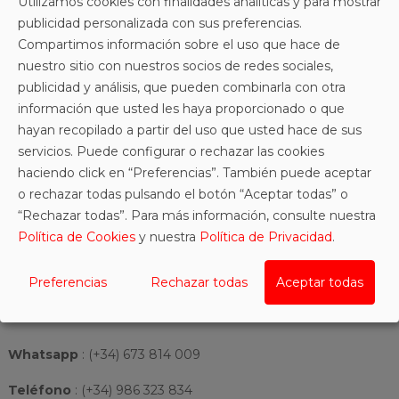
Utilizamos cookies con finalidades analíticas y para mostrar
publicidad personalizada con sus preferencias.
Compartimos información sobre el uso que hace de
Zapatilla de casa para hombre de Garzón. Modelo abierto
nuestro sitio con nuestros socios de redes sociales,
fabricado en tejido de rayas combinado con pelo suave.
publicidad y análisis, que pueden combinarla con otra
Plantilla extraible efecto acolchado y sulea de caucho
información que usted les haya proporcionado o que
natural antideslizante.
hayan recopilado a partir del uso que usted hace de sus
Fabricada en España.
servicios. Puede configurar o rechazar las cookies
haciendo click en “Preferencias”. También puede aceptar
o rechazar todas pulsando el botón “Aceptar todas” o
“Rechazar todas”. Para más información, consulte nuestra
Política de Cookies
y nuestra
Política de Privacidad
.
Preferencias
Rechazar todas
Aceptar todas
Información
Whatsapp
:
(+34) 673 814 009
Teléfono
: (+34) 986 323 834