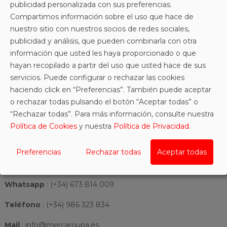
COMENTARIOS
publicidad personalizada con sus preferencias.
Compartimos información sobre el uso que hace de
nuestro sitio con nuestros socios de redes sociales,
Toalla Vengadores. Modelo fabricado en algodón de alta
publicidad y análisis, que pueden combinarla con otra
información que usted les haya proporcionado o que
calidad.
hayan recopilado a partir del uso que usted hace de sus
Medidas de 70x 140cm
servicios. Puede configurar o rechazar las cookies
haciendo click en “Preferencias”. También puede aceptar
o rechazar todas pulsando el botón “Aceptar todas” o
“Rechazar todas”. Para más información, consulte nuestra
Política de Cookies
y nuestra
Política de Privacidad
.
Preferencias
Rechazar todas
Aceptar todas
Información
Whatsapp
:
(+34) 673 814 009
Teléfono
: (+34) 986 323 834
Mail
: info@mercaroupa.es