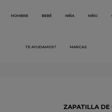
HOMBRE
BEBÉ
NIÑA
NIÑO
TE AYUDAMOS?
MARCAS
atilla de casa niña Garzón corazón estrellas
ZAPATILLA DE