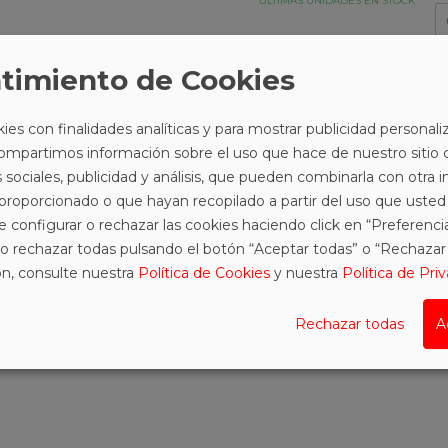
ÚLTIMAS UNIDADES EN STOCK
fa
timiento de Cookies
Envío gratuito
ies con finalidades analíticas y para mostrar publicidad personal
a partir de 60€
Compartimos información sobre el uso que hace de nuestro sitio 
 sociales, publicidad y análisis, que pueden combinarla con otra
 proporcionado o que hayan recopilado a partir del uso que usted
RODUCTO
COMENTARIOS
e configurar o rechazar las cookies haciendo click en “Preferenc
o rechazar todas pulsando el botón “Aceptar todas” o “Rechazar 
n, consulte nuestra
Política de Cookies
y nuestra
Política de Pri
y corazón superior en pelo suave y muy cálido. Exterior en tejido 
r agarre.
Rechazar todas
A